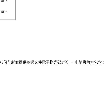
1紙。
1座。
。
本3份全彩並提供參選文件電子檔光碟1份），申請書內容包含：