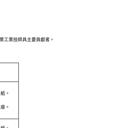
專業工業技師具主要貢獻者。
1紙。
1座。