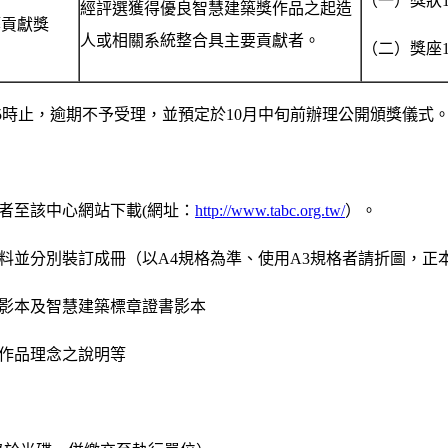
（一）獎狀
經評選獲得優良智慧建築獎作品之起造
築貢獻獎
人或相關系統整合具主要貢獻者。
（二）獎座
午5時止，逾期不予受理，並預定於10月中旬前辦理公開頒獎儀式
者至該中心網站下載(網址：
http://www.tabc.org.tw/
）。
資料並分別裝訂成冊（以A4規格為準、使用A3規格者請折圖，正
照影本及智慧建築標章證書影本
及作品理念之說明等